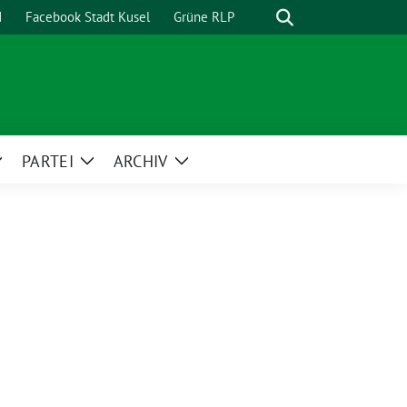
Suche
d
Facebook Stadt Kusel
Grüne RLP
PARTEI
ARCHIV
Zeige
Zeige
Zeige
Untermenü
Untermenü
Untermenü