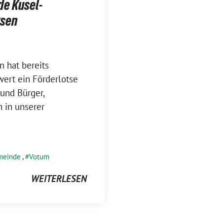
e Kusel-
tsen
n hat bereits
wert ein Förderlotse
 und Bürger,
n in unserer
meinde
,
Votum
WEITERLESEN