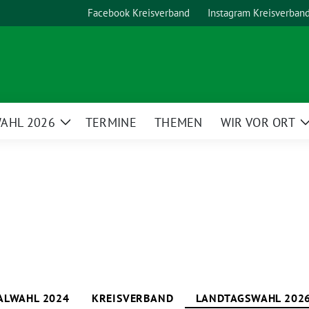
Facebook Kreisverband
Instagram Kreisverban
AHL 2026
TERMINE
THEMEN
WIR VOR ORT
Zeige
Untermenü
LWAHL 2024
KREISVERBAND
LANDTAGSWAHL 202