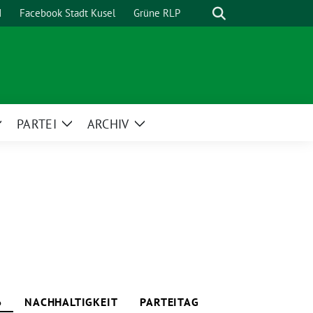
Suche
d
Facebook Stadt Kusel
Grüne RLP
PARTEI
ARCHIV
Zeige
Zeige
Zeige
Untermenü
Untermenü
Untermenü
6
NACHHALTIGKEIT
PARTEITAG