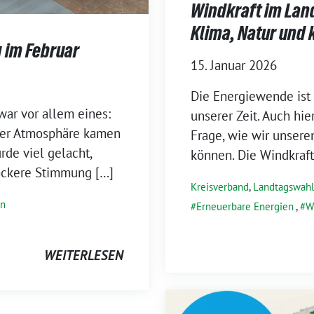
Windkraft im Lan
Klima, Natur un
 im Februar
15. Januar 2026
Die Energiewende ist
ar vor allem eines:
unserer Zeit. Auch hie
nter Atmosphäre kamen
Frage, wie wir unsere
de viel gelacht,
können. Die Windkraft
lockere Stimmung […]
Kreisverband
,
Landtagswahl
en
Erneuerbare Energien
,
W
WEITERLESEN