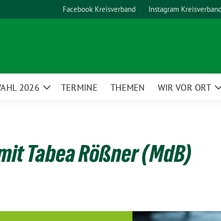
Facebook Kreisverband
Instagram Kreisverban
AHL 2026
TERMINE
THEMEN
WIR VOR ORT
Zeige
Untermenü
it Tabea Rößner (MdB)