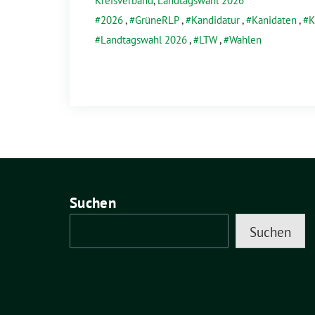
Kreisverband
,
Landtagswahl 2026
2026
,
GrüneRLP
,
Kandidatur
,
Kanidaten
,
K
Landtagswahl 2026
,
LTW
,
Wahlen
Suchen
Suchen