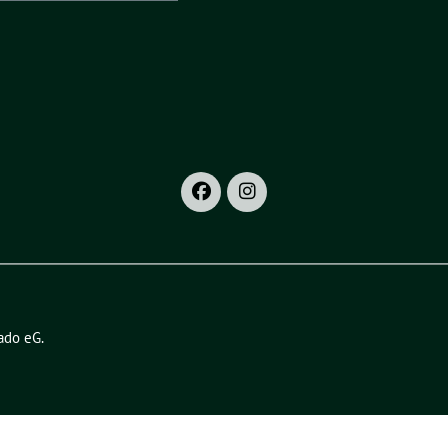
ado eG
.