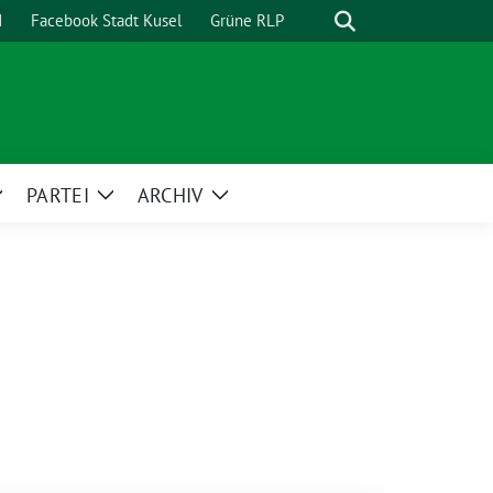
Suche
d
Facebook Stadt Kusel
Grüne RLP
PARTEI
ARCHIV
Zeige
Zeige
Zeige
Untermenü
Untermenü
Untermenü