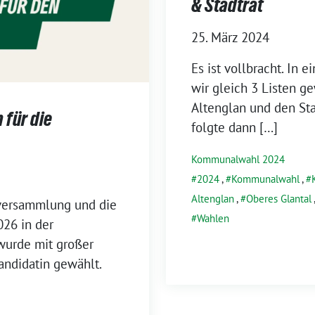
& Stadtrat
25. März 2024
Es ist vollbracht. In 
wir gleich 3 Listen ge
Altenglan und den Stad
 für die
folgte dann […]
Kommunalwahl 2024
2024
,
Kommunalwahl
,
Altenglan
,
Oberes Glantal
rversammlung und die
Wahlen
26 in der
 wurde mit großer
andidatin gewählt.