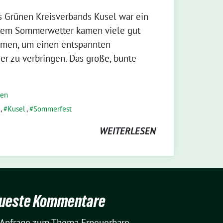
 Grünen Kreisverbands Kusel war ein
estem Sommerwetter kamen viele gut
mmen, um einen entspannten
r zu verbringen. Das große, bunte
gen
,
Kusel
,
Sommerfest
WEITERLESEN
ueste Kommentare
Anfrage zum Thema Erneuerbare