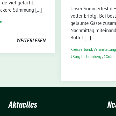
de viel gelacht,
Unser Sommerfest des
lockere Stimmung […]
voller Erfolg! Bei b
en
gelaunte Gäste zusa
Nachmittag miteinande
Buffet […]
WEITERLESEN
Kreisverband
,
Veranstaltun
Burg Lichtenberg
,
Grüne
Aktuelles
Ne