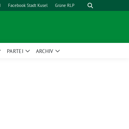
Suche
d
Facebook Stadt Kusel
Grüne RLP
PARTEI
ARCHIV
Zeige
Zeige
Zeige
Untermenü
Untermenü
Untermenü