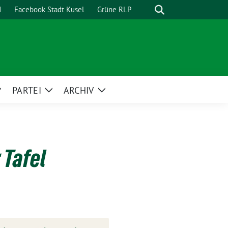
Suche
d
Facebook Stadt Kusel
Grüne RLP
PARTEI
ARCHIV
Zeige
Zeige
Zeige
Untermenü
Untermenü
Untermenü
 Tafel