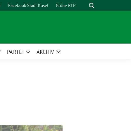
Suche
d
Facebook Stadt Kusel
Grüne RLP
PARTEI
ARCHIV
Zeige
Zeige
Zeige
Untermenü
Untermenü
Untermenü