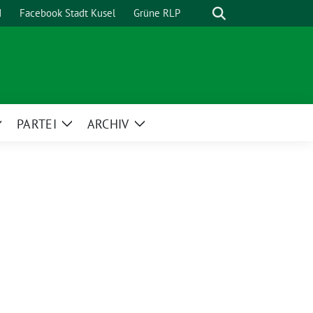
Suche
d
Facebook Stadt Kusel
Grüne RLP
PARTEI
ARCHIV
Zeige
Zeige
Zeige
Untermenü
Untermenü
Untermenü