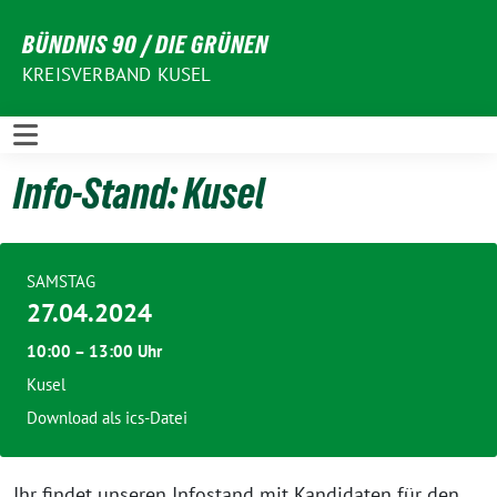
Weiter
BÜNDNIS 90 / DIE GRÜNEN
zum
Inhalt
KREISVERBAND KUSEL
Info-Stand: Kusel
SAMSTAG
27.04.2024
10:00 – 13:00 Uhr
Kusel
Download als ics-Datei
Ihr findet unseren Infostand mit Kandidaten für den